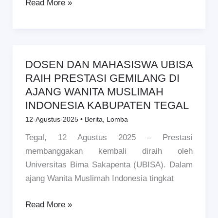
Read More »
BATIK
BREBESAN
DOSEN DAN MAHASISWA UBISA
DOSEN
RAIH PRESTASI GEMILANG DI
DAN
AJANG WANITA MUSLIMAH
MAHASISWA
INDONESIA KABUPATEN TEGAL
UBISA
RAIH
12-Agustus-2025
•
Berita
,
Lomba
PRESTASI
Tegal, 12 Agustus 2025 – Prestasi
GEMILANG
membanggakan kembali diraih oleh
DI
Universitas Bima Sakapenta (UBISA). Dalam
AJANG
ajang Wanita Muslimah Indonesia tingkat
WANITA
MUSLIMAH
Read More »
INDONESIA