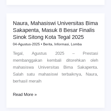
Sinok
Sitong
Kota
Naura, Mahasiswi Universitas Bima
Naura,
Tegal
Sakapenta, Masuk 8 Besar Finalis
Mahasiswi
Tahun
Sinok Sitong Kota Tegal 2025
Universitas
2025
Bima
04-Agustus-2025
•
Berita
,
Informasi
,
Lomba
Sakapenta,
Tegal, Agustus 2025 – Prestasi
Masuk
membanggakan kembali ditorehkan oleh
8
mahasiswa Universitas Bima Sakapenta.
Besar
Salah satu mahasiswi terbaiknya, Naura,
Finalis
berhasil meraih
Sinok
Sitong
Read More »
Kota
Tegal