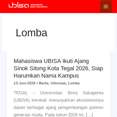
Lewati
ke
konten
Lomba
Mahasiswa UBISA Ikuti Ajang
Mahasiswa
Sinok Sitong Kota Tegal 2026, Siap
UBISA
Harumkan Nama Kampus
Ikuti
Ajang
13-Juni-2026
•
Berita
,
Informasi
,
Lomba
Sinok
TEGAL – Universitas Bima Sakapenta
Sitong
(UBISA) kembali menunjukkan eksistensinya
Kota
dalam berbagai ajang pengembangan potensi
Tegal
generasi muda. Pada tahun 2026 ini, […]