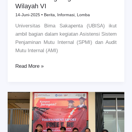
Lingkungan
Wilayah VI
LLDIKTI
14-Juni-2025
•
Berita
,
Informasi
,
Lomba
Wilayah
Universitas Bima Sakapenta (UBISA) ikut
VI
ambil bagian dalam kegiatan Asistensi Sistem
Penjaminan Mutu Internal (SPMI) dan Audit
Mutu Internal (AMI)
Read More »
Peluang
Beasiswa
D3
Akuntansi
di