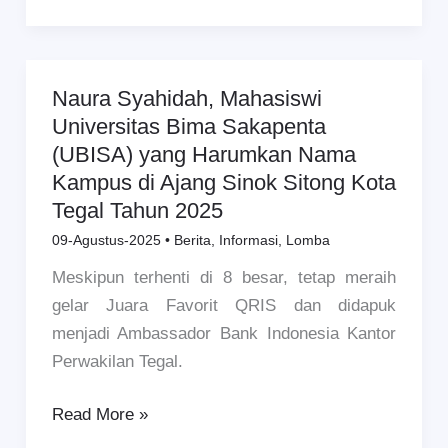
KABUPATEN
TEGAL
Naura Syahidah, Mahasiswi
Naura
Universitas Bima Sakapenta
Syahidah,
(UBISA) yang Harumkan Nama
Mahasiswi
Kampus di Ajang Sinok Sitong Kota
Universitas
Tegal Tahun 2025
Bima
Sakapenta
09-Agustus-2025
•
Berita
,
Informasi
,
Lomba
(UBISA)
Meskipun terhenti di 8 besar, tetap meraih
yang
gelar Juara Favorit QRIS dan didapuk
Harumkan
menjadi Ambassador Bank Indonesia Kantor
Nama
Perwakilan Tegal.
Kampus
di
Read More »
Ajang