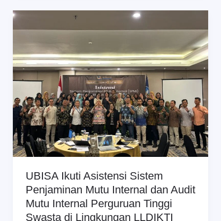
2025
UBISA
Ikuti
Asistensi
Sistem
Penjaminan
Mutu
Internal
dan
Audit
Mutu
Internal
Perguruan
UBISA Ikuti Asistensi Sistem
Tinggi
Penjaminan Mutu Internal dan Audit
Swasta
Mutu Internal Perguruan Tinggi
di
Swasta di Lingkungan LLDIKTI