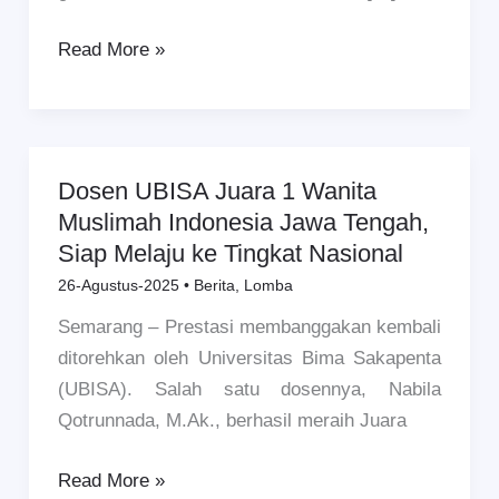
2026,
Siap
Read More »
Harumkan
Nama
Kampus
Dosen UBISA Juara 1 Wanita
Dosen
Muslimah Indonesia Jawa Tengah,
UBISA
Siap Melaju ke Tingkat Nasional
Juara
1
26-Agustus-2025
•
Berita
,
Lomba
Wanita
Semarang – Prestasi membanggakan kembali
Muslimah
ditorehkan oleh Universitas Bima Sakapenta
Indonesia
(UBISA). Salah satu dosennya, Nabila
Jawa
Qotrunnada, M.Ak., berhasil meraih Juara
Tengah,
Siap
Read More »