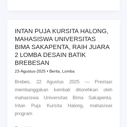
Melaju
ke
Tingkat
Nasional
INTAN PUJA KURSITA HALONG,
INTAN
MAHASISWA UNIVERSITAS
PUJA
BIMA SAKAPENTA, RAIH JUARA
KURSITA
2 LOMBA DESAIN BATIK
HALONG,
BREBESAN
MAHASISWA
UNIVERSITAS
23-Agustus-2025
•
Berita
,
Lomba
BIMA
Brebes, 22 Agustus 2025 — Prestasi
SAKAPENTA,
membanggakan kembali ditorehkan oleh
RAIH
mahasiswa Universitas Bima Sakapenta.
JUARA
Intan Puja Kursita Halong, mahasiswi
2
program
LOMBA
DESAIN